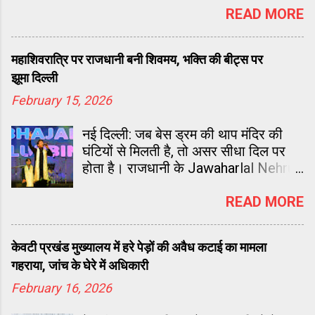
बुनियादी सुविधाओं को मजबूत कर आधुनिक
READ MORE
संसाधन जोड़ दिए गए हैं, ताकि बच्चे सुरक्षित
और प्रेरणादायक माहौल में पढ़ सकें।
महाशिवरात्रि पर राजधानी बनी शिवमय, भक्ति की बीट्स पर
झूमा दिल्ली
February 15, 2026
नई दिल्ली: जब बेस ड्रम की थाप मंदिर की
घंटियों से मिलती है, तो असर सीधा दिल पर
होता है। राजधानी के Jawaharlal Nehru
Stadium में कुछ ऐसा ही नज़ारा देखने को
मिला। ‘बिगेस्ट महाशिवरात्रि भजन जैमिंग
READ MORE
नाइट’ ने पूरे स्टेडियम को भक्ति के विशाल
धाम में बदल दिया।
केवटी प्रखंड मुख्यालय में हरे पेड़ों की अवैध कटाई का मामला
गहराया, जांच के घेरे में अधिकारी
February 16, 2026