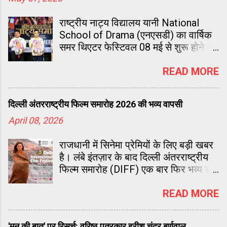
राष्ट्रीय नाट्य विद्यालय यानी National
School of Drama (एनएसडी) का वार्षिक
समर थिएटर फेस्टिवल 08 मई से शुरू होने जा
रहा है। 14 जून 2026 तक चलने वाले इस
38 दिवसीय रंग महोत्सव में 10 चर्चित नाटकों
READ MORE
की कुल 26 प्रस्तुतियाँ मंचित की जाएंगी।
दिल्ली अंतरराष्ट्रीय फिल्म समारोह 2026 की भव्य वापसी
April 08, 2026
राजधानी में सिनेमा प्रेमियों के लिए बड़ी खबर
है। लंबे इंतज़ार के बाद दिल्ली अंतरराष्ट्रीय
फिल्म समारोह (DIFF) एक बार फिर भव्य रूप
में लौट रहा है। 4 से 8 मई 2026 तक चलने
वाला यह पांच दिवसीय आयोजन इस बार पहले
READ MORE
से कहीं ज्यादा बड़ा और अंतरराष्ट्रीय स्वरूप
में नजर आएगा।
'मन की बात' पर रिसर्च: वरिष्ठ पत्रकार हरीश चंद्र बर्णवाल