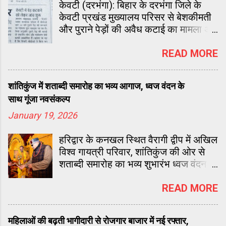
केवटी (दरभंगा): बिहार के दरभंगा जिले के
केवटी प्रखंड मुख्यालय परिसर से बेशकीमती
और पुराने पेड़ों की अवैध कटाई का मामला अब
एक बड़े प्रशासनिक घोटाले का रूप लेता जा
रहा है। पिछले एक सप्ताह से लगातार स्थानीय
READ MORE
समाचार पत्रों (प्रभात खबर, दैनिक भास्कर,
जागरण) में छप रही खबरों ने वन विभाग और
शांतिकुंज में शताब्दी समारोह का भव्य आगाज, ध्वज वंदन के
जिला प्रशासन के बीच हड़कंप मचा दिया है।
साथ गूंजा नवसंकल्प
January 19, 2026
हरिद्वार के कनखल स्थित वैरागी द्वीप में अखिल
विश्व गायत्री परिवार, शांतिकुंज की ओर से
शताब्दी समारोह का भव्य शुभारंभ ध्वज वंदन के
साथ हुआ। जैसे ही शताब्दी ध्वज लहराया, पूरा
परिसर श्रद्धा और उत्साह से भर गया। यह
READ MORE
समारोह 23 जनवरी तक चलेगा।
महिलाओं की बढ़ती भागीदारी से रोजगार बाजार में नई रफ्तार,