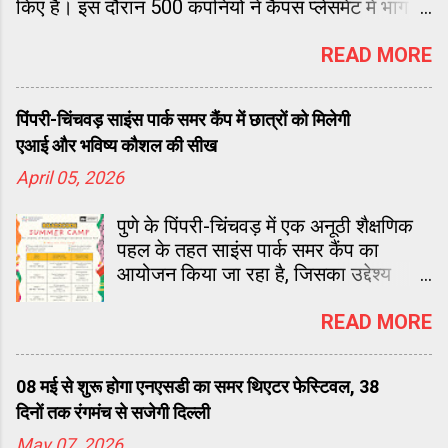
किए हैं। इस दौरान 500 कंपनियों ने कैंपस प्लेसमेंट में भाग
लिया, जिनमें 212 मल्टीनेशनल कंपनियां (MNCs) शामिल
रहीं। यह आंकड़े प्लेसमेंट की गुणवत्ता और व्यापकता को
READ MORE
दर्शाते हैं।
पिंपरी-चिंचवड़ साइंस पार्क समर कैंप में छात्रों को मिलेगी
एआई और भविष्य कौशल की सीख
April 05, 2026
पुणे के पिंपरी-चिंचवड़ में एक अनूठी शैक्षणिक
पहल के तहत साइंस पार्क समर कैंप का
आयोजन किया जा रहा है, जिसका उद्देश्य
छात्रों को भविष्य के लिए आवश्यक कौशलों से
लैस करना है। पिंपरी चिंचवड़ साइंस पार्क द्वारा
READ MORE
लीडरशिप फॉर इक्विटी के सहयोग से
आयोजित यह कार्यक्रम कक्षा 3 से 10 तक के
08 मई से शुरू होगा एनएसडी का समर थिएटर फेस्टिवल, 38
दिनों तक रंगमंच से सजेगी दिल्ली
May 07, 2026