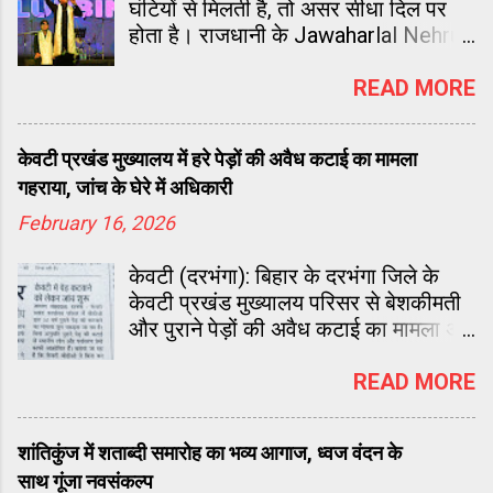
घंटियों से मिलती है, तो असर सीधा दिल पर
होता है। राजधानी के Jawaharlal Nehru
Stadium में कुछ ऐसा ही नज़ारा देखने को
मिला। ‘बिगेस्ट महाशिवरात्रि भजन जैमिंग
READ MORE
नाइट’ ने पूरे स्टेडियम को भक्ति के विशाल
धाम में बदल दिया।
केवटी प्रखंड मुख्यालय में हरे पेड़ों की अवैध कटाई का मामला
गहराया, जांच के घेरे में अधिकारी
February 16, 2026
केवटी (दरभंगा): बिहार के दरभंगा जिले के
केवटी प्रखंड मुख्यालय परिसर से बेशकीमती
और पुराने पेड़ों की अवैध कटाई का मामला अब
एक बड़े प्रशासनिक घोटाले का रूप लेता जा
रहा है। पिछले एक सप्ताह से लगातार स्थानीय
READ MORE
समाचार पत्रों (प्रभात खबर, दैनिक भास्कर,
जागरण) में छप रही खबरों ने वन विभाग और
शांतिकुंज में शताब्दी समारोह का भव्य आगाज, ध्वज वंदन के
जिला प्रशासन के बीच हड़कंप मचा दिया है।
साथ गूंजा नवसंकल्प