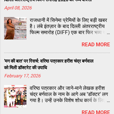
April 08, 2026
राजधानी में सिनेमा प्रेमियों के लिए बड़ी खबर
है। लंबे इंतज़ार के बाद दिल्ली अंतरराष्ट्रीय
फिल्म समारोह (DIFF) एक बार फिर भव्य रूप
में लौट रहा है। 4 से 8 मई 2026 तक चलने
वाला यह पांच दिवसीय आयोजन इस बार पहले
READ MORE
से कहीं ज्यादा बड़ा और अंतरराष्ट्रीय स्वरूप
में नजर आएगा।
'मन की बात' पर रिसर्च: वरिष्ठ पत्रकार हरीश चंद्र बर्णवाल
को मिली डॉक्टरेट की उपाधि
February 17, 2026
वरिष्ठ पत्रकार और जाने-माने लेखक हरीश
चंद्र बर्णवाल के नाम के आगे अब 'डॉक्टर' लग
गया है। उन्हें उनके विशेष शोध कार्य के लिए
डॉक्टरेट (Ph.D.) की उपाधि से सम्मानित
किया गया है। यह सम्मान उन्हें फरीदाबाद के
READ MORE