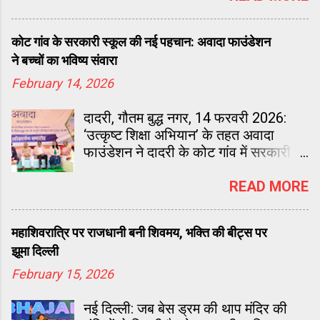
मानव रचना इंटरनेशनल इंस्टीट्यूट ऑफ
रिसर्च एंड स्टडीज के दीक्षांत समारोह में
कोट गांव के सरकारी स्कूल की नई पहचान: अवादा फाउंडेशन
केंद्रीय स्वास्थ्य
ने बच्चों का भविष्य संवारा
February 14, 2026
दादरी, गौतम बुद्ध नगर, 14 फरवरी 2026:
‘उत्कृष्ट शिक्षा अभियान’ के तहत अवादा
फाउंडेशन ने दादरी के कोट गांव में सरकारी
स्कूल का पूरा जीर्णोद्धार कर दिया है।
बुनियादी सुविधाओं को मजबूत कर आधुनिक
READ MORE
संसाधन जोड़ दिए गए हैं, ताकि बच्चे सुरक्षित
और प्रेरणादायक माहौल में पढ़ सकें।
महाशिवरात्रि पर राजधानी बनी शिवमय, भक्ति की बीट्स पर
झूमा दिल्ली
February 15, 2026
नई दिल्ली: जब बेस ड्रम की थाप मंदिर की