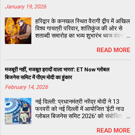
January 19, 2026
हरिद्वार के कनखल स्थित वैरागी द्वीप में अखिल
विश्व गायत्री परिवार, शांतिकुंज की ओर से
शताब्दी समारोह का भव्य शुभारंभ ध्वज वंदन के
साथ हुआ। जैसे ही शताब्दी ध्वज लहराया, पूरा
परिसर श्रद्धा और उत्साह से भर गया। यह
READ MORE
समारोह 23 जनवरी तक चलेगा।
मजबूरी नहीं, मजबूत इरादों वाला भारत': ET Now ग्लोबल
बिजनेस समिट में पीएम मोदी का हुंकार
February 14, 2026
नई दिल्ली: प्रधानमंत्री नरेंद्र मोदी ने 13
फरवरी को नई दिल्ली में आयोजित 'ईटी नाउ
ग्लोबल बिजनेस समिट 2026' को संबोधित
किया। इस दौरान उन्होंने वैश्विक अर्थव्यवस्था,
भारत के आर्थिक सुधारों और भविष्य के रोडमैप
READ MORE