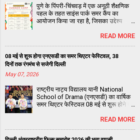
पुणे के पिंपरी-चिंचवड़ में एक अनूठी शैक्षणिक
पहल के तहत साइंस पार्क समर कैंप का
आयोजन किया जा रहा है, जिसका उद्देश्य
छात्रों को भविष्य के लिए आवश्यक कौशलों से
लैस करना है। पिंपरी चिंचवड़ साइंस पार्क द्वारा
READ MORE
लीडरशिप फॉर इक्विटी के सहयोग से
आयोजित यह कार्यक्रम कक्षा 3 से 10 तक के
08 मई से शुरू होगा एनएसडी का समर थिएटर फेस्टिवल, 38
दिनों तक रंगमंच से सजेगी दिल्ली
May 07, 2026
राष्ट्रीय नाट्य विद्यालय यानी National
School of Drama (एनएसडी) का वार्षिक
समर थिएटर फेस्टिवल 08 मई से शुरू होने जा
रहा है। 14 जून 2026 तक चलने वाले इस
38 दिवसीय रंग महोत्सव में 10 चर्चित नाटकों
READ MORE
की कुल 26 प्रस्तुतियाँ मंचित की जाएंगी।
दिल्ली अंतरराष्ट्रीय फिल्म समारोह 2026 की भव्य वापसी